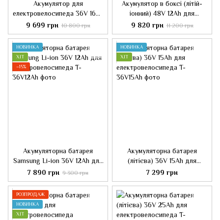
Акумулятор для
Акумулятор в боксі (літій-
електровелосипеда 36V 16Ah
іонний) 48V 12Ah для
в боксі
електровелосипеда
9 699 грн
9 820 грн
10 800 грн
11 200 грн
НОВИНКА
НОВИНКА
ХІТ
ХІТ
−15%
Акумуляторна батарея
Акумуляторна батарея
Samsung Li-ion 36V 12Ah для
(літієва) 36V 15Ah для
електровелосипеда
електровелосипеда
7 890 грн
7 299 грн
9 300 грн
РОЗПРОДАЖ
НОВИНКА
ХІТ