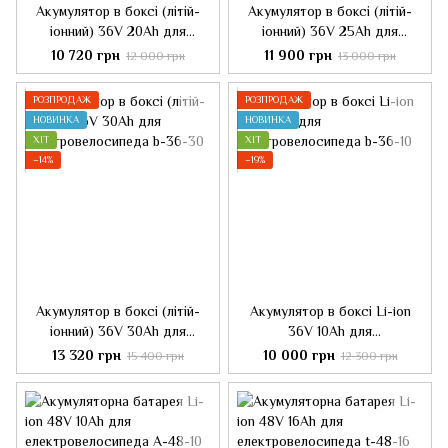
Акумулятор в боксі (літій-
Акумулятор в боксі (літій-
іонний) 36V 20Ah для
іонний) 36V 25Ah для
електровелосипеда
електровелосипеда
10 720 грн
11 900 грн
12 000 грн
13 000 грн
РОЗПРОДАЖ
РОЗПРОДАЖ
НОВИНКА
НОВИНКА
ХІТ
ХІТ
−14%
−19%
Акумулятор в боксі (літій-
Акумулятор в боксі Li-ion
іонний) 36V 30Ah для
36V 10Ah для
електровелосипеда
електровелосипеда
13 320 грн
10 000 грн
15 400 грн
12 300 грн