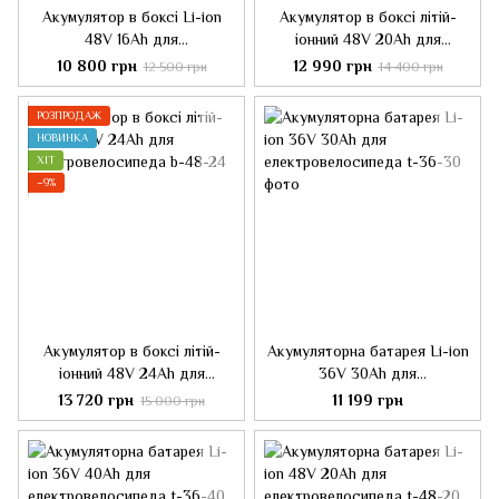
Акумулятор в боксі Li-ion
Акумулятор в боксі літій-
48V 16Ah для
іонний 48V 20Ah для
електровелосипеда
електровелосипеда
10 800 грн
12 990 грн
12 500 грн
14 400 грн
РОЗПРОДАЖ
НОВИНКА
ХІТ
−9%
Акумулятор в боксі літій-
Акумуляторна батарея Li-ion
іонний 48V 24Ah для
36V 30Ah для
електровелосипеда
електровелосипеда
13 720 грн
11 199 грн
15 000 грн