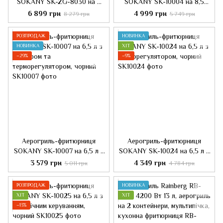
SOKANY SK-ZG-8030 на 8
SOKANY SK-10004 на 8,5
літрів 2 контейнери з
літрів, чорний
6 899 грн
4 999 грн
8 279 грн
5 749 грн
таймером, сірий
РОЗПРОДАЖ
НОВИНКА
НОВИНКА
ХІТ
−29%
−9%
Аерогриль-фритюрниця
Аерогриль-фритюрниця
SOKANY SK-10007 на 6,5 л з
SOKANY SK-10024 на 6,5 л з
таймером та
терморегулятором, чорний
3 579 грн
4 349 грн
5 011 грн
4 784 грн
терморегулятором, чорний
РОЗПРОДАЖ
НОВИНКА
ХІТ
ХІТ
−13%