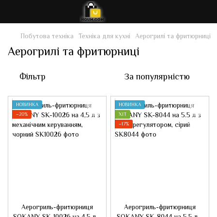
Побутова техніка
Техніка для кухні
Аерогрилі та фритюрниці
Аерогрилі та фритюрниці
Фільтр
За популярністю
НОВИНКА
НОВИНКА
−20%
ХІТ
−17%
Аерогриль-фритюрниця
Аерогриль-фритюрниця
SOKANY SK-10026 на 4,5 л з
SOKANY SK-8044 на 5.5 л з