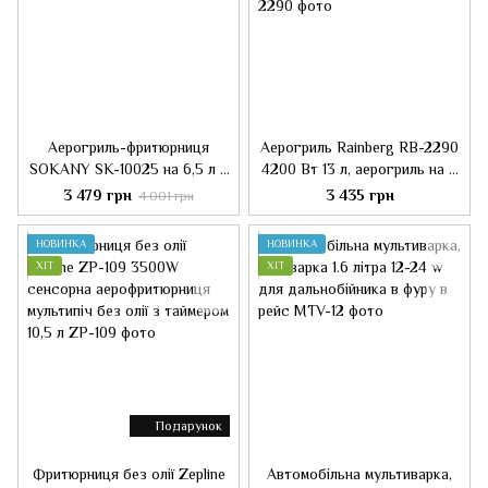
Аерогриль-фритюрниця
Аерогриль Rainberg RB-2290
SOKANY SK-10025 на 6,5 л з
4200 Вт 13 л, аерогриль на 2
механічним керуванням,
контейнери, мультипічка,
3 479 грн
3 435 грн
4 001 грн
чорний
кухонна фритюрниця
НОВИНКА
НОВИНКА
ХІТ
ХІТ
Подарунок
Фритюрниця без олії Zepline
Автомобільна мультиварка,