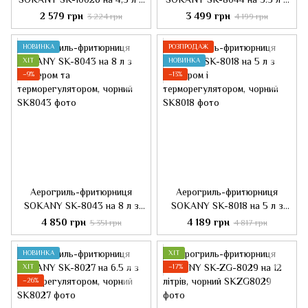
механічним керуванням,
терморегулятором, сірий
2 579 грн
3 499 грн
3 224 грн
4 199 грн
чорний
НОВИНКА
РОЗПРОДАЖ
ХІТ
НОВИНКА
−9%
−13%
Аерогриль-фритюрниця
Аерогриль-фритюрниця
SOKANY SK-8043 на 8 л з
SOKANY SK-8018 на 5 л з
таймером та
таймером і
4 850 грн
4 189 грн
5 351 грн
4 817 грн
терморегулятором, чорний
терморегулятором, чорний
НОВИНКА
ХІТ
ХІТ
−17%
−26%